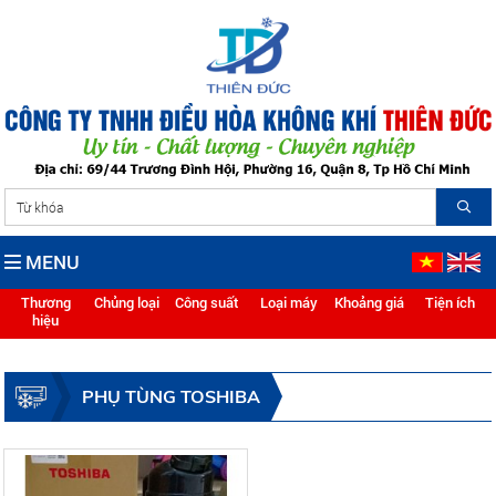
MENU
Thương
Chủng loại
Công suất
Loại máy
Khoảng giá
Tiện ích
hiệu
PHỤ TÙNG TOSHIBA