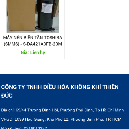
MÁY NÉN BIẾN TẦN TOSHIBA
(SMMS) - S-DA421A3FB-23M
Giá: Liên hệ
CÔNG TY TNHH ĐIỀU HÒA KHÔNG KHÍ THIÊN
ĐỨC
Địa chỉ: 69/44 Trương Đình Hội, Phường Phú Định, Tp Hồ Chí Minh
VPGD: 1099 Hậu Giang, Khu Phố 12, Phường Bình Phú, TP. HCM
Mã số thuế: 0316010332