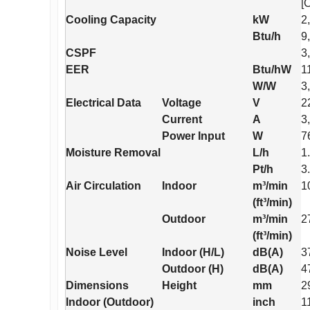
[
Cooling Capacity
kW
2
Btu/h
9
CSPF
3
EER
Btu/hW
1
W/W
3
Electrical Data
Voltage
V
2
Current
A
3
Power Input
W
7
Moisture Removal
L/h
1
Pt/h
3
Air Circulation
Indoor
m³/min
1
(ft³/min)
Outdoor
m³/min
2
(ft³/min)
Noise Level
Indoor (H/L)
dB(A)
3
Outdoor (H)
dB(A)
4
Dimensions
Height
mm
2
Indoor (Outdoor)
inch
1