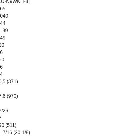
CU-N9WKH-8]
,65
,040
,44
1,89
,49
20
,6
60
.6
.4
0,5 (371)
7,6 (970)
7/26
7
90 (511)
1-7/16 (20-1/8)