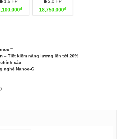
1.5 HP
2.0 HP
đ
đ
2,100,000
18,750,000
nanoe™
n – Tiết kiệm năng lượng lên tới 20%
 chính xác
ông nghệ Nanoe-G
m
)