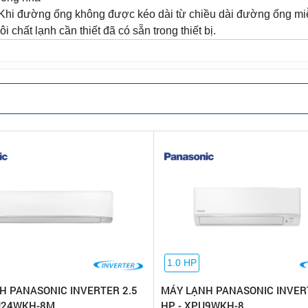
 Khi đường ống không được kéo dài từ chiều dài đường ống mi
ôi chất lạnh cần thiết đã có sẵn trong thiết bị.
1.0 HP
H PANASONIC INVERTER 2.5
MÁY LẠNH PANASONIC INVER
U24WKH-8M
HP - XPU9WKH-8