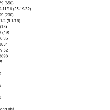
79 (650)
0-11/16 (25-19/32)
09 (230)
-1/4 (9-1/16)
 (18)
2 (49)
 6,35
3834
 9,52
3898
.5
0
5
0
rong nhà