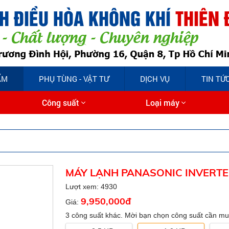
ẨM
PHỤ TÙNG - VẬT TƯ
DỊCH VỤ
TIN TỨ
Công suất
Loại máy
MÁY LẠNH PANASONIC INVERTE
Lượt xem: 4930
9,950,000đ
Giá:
3 công suất khác. Mời bạn chọn công suất cần mu