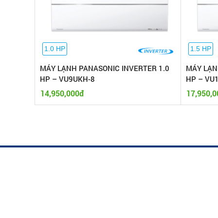
1.0 HP
1.5 HP
MÁY LẠNH PANASONIC INVERTER 1.0
MÁY LẠNH
HP – VU9UKH-8
HP – VU
14,950,000đ
17,950,0
CÔNG TY TNHH ĐIỀU HÒA KHÔNG KHÍ TH
ĐỨC
Địa chỉ: 69/44 Trương Đình Hội, Phường Phú Định, Tp Hồ 