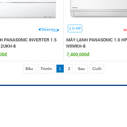
1.0 HP
 PANASONIC INVERTER 1.5
MÁY LẠNH PANASONIC 1.0 HP
12UKH-8
N9WKH-8
00đ
7,400,000đ
Đầu
Trước
1
2
Sau
Cuối
IÊN
CHÍNH SÁCH KHÁCH HÀNG
Chính sách bảo mật
Chính sách bảo hành
Chí Minh
Chính sách đại lý