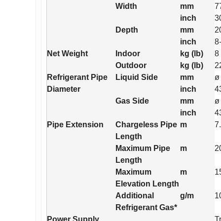
Width
mm
7
inch
3
Depth
mm
2
inch
8
Net Weight
Indoor
kg (lb)
8
Outdoor
kg (lb)
2
Refrigerant Pipe
Liquid Side
mm
ø
Diameter
inch
4
Gas Side
mm
ø
inch
4
Pipe Extension
Chargeless Pipe
m
7
Length
Maximum Pipe
m
2
Length
Maximum
m
1
Elevation Length
Additional
g/m
1
Refrigerant Gas*
Power Supply
T