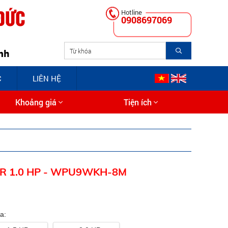
0908697069
C
LIÊN HỆ
Khoảng giá
Tiện ích
R 1.0 HP - WPU9WKH-8M
a: