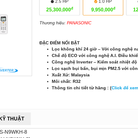
2.5 HP
1.0 HP
đ
đ
25,300,000
9,950,000
1
Thương hiệu:
PANASONIC
ĐẶC ĐIỂM NỔI BẬT
Lọc không khí 24 giờ – Với công nghệ 
Chế độ ECO với công nghệ A.I. Điều khiể
Công nghệ Inverter – Kiểm soát nhiệt độ
Lọc sạch bụi bẩn, bụi mịn PM2.5 với c
Xuất Xứ: Malaysia
Môi chất: R32
Thông tin chi tiết từ hãng : (
Click để xe
KỸ THUẬT
S-N9WKH-8