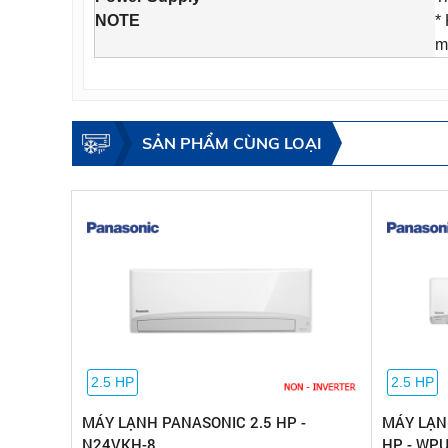
NOTE
*
m
SẢN PHẨM CÙNG LOẠI
2.5 HP
2.5 HP
MÁY LẠNH PANASONIC 2.5 HP -
MÁY LẠN
N24VKH-8
HP - WP